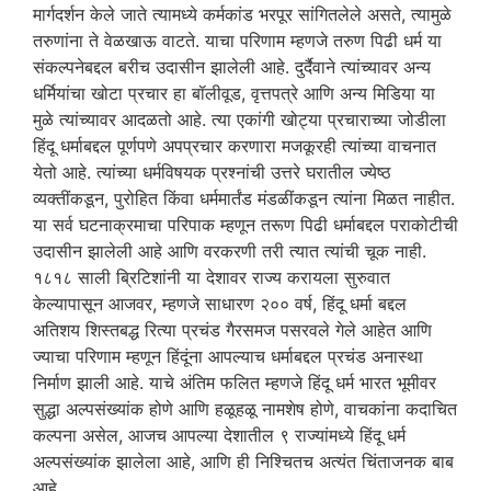
मार्गदर्शन केले जाते त्यामध्ये कर्मकांड भरपूर सांगितलेले असते, त्यामुळे
तरुणांना ते वेळखाऊ वाटते. याचा परिणाम म्हणजे तरुण पिढी धर्म या
संकल्पनेबद्दल बरीच उदासीन झालेली आहे. दुर्दैवाने त्यांच्यावर अन्य
धर्मियांचा खोटा प्रचार हा बॉलीवूड, वृत्तपत्रे आणि अन्य मिडिया या
मुळे त्यांच्यावर आदळतो आहे. त्या एकांगी खोट्या प्रचाराच्या जोडीला
हिंदू धर्माबद्दल पूर्णपणे अपप्रचार करणारा मजकूरही त्यांच्या वाचनात
येतो आहे. त्यांच्या धर्मविषयक प्रश्नांची उत्तरे घरातील ज्येष्ठ
व्यक्तींकडून, पुरोहित किंवा धर्ममार्तंड मंडळींकडून त्यांना मिळत नाहीत.
या सर्व घटनाक्रमाचा परिपाक म्हणून तरूण पिढी धर्माबद्दल पराकोटीची
उदासीन झालेली आहे आणि वरकरणी तरी त्यात त्यांची चूक नाही.
१८१८ साली ब्रिटिशांनी या देशावर राज्य करायला सुरुवात
केल्यापासून आजवर, म्हणजे साधारण २०० वर्ष, हिंदू धर्मा बद्दल
अतिशय शिस्तबद्ध रित्या प्रचंड गैरसमज पसरवले गेले आहेत आणि
ज्याचा परिणाम म्हणून हिंदूंना आपल्याच धर्माबद्दल प्रचंड अनास्था
निर्माण झाली आहे. याचे अंतिम फलित म्हणजे हिंदू धर्म भारत भूमीवर
सुद्धा अल्पसंख्यांक होणे आणि हळूहळू नामशेष होणे, वाचकांना कदाचित
कल्पना असेल, आजच आपल्या देशातील ९ राज्यांमध्ये हिंदू धर्म
अल्पसंख्यांक झालेला आहे, आणि ही निश्चितच अत्यंत चिंताजनक बाब
आहे